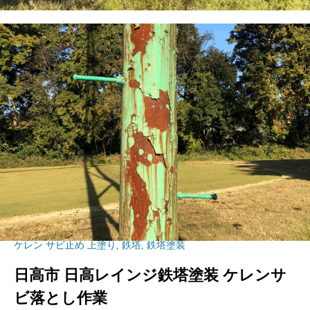
ケレン サビ止め 上塗り
,
鉄塔
,
鉄塔塗装
日高市 日高レインジ鉄塔塗装 ケレンサ
ビ落とし作業