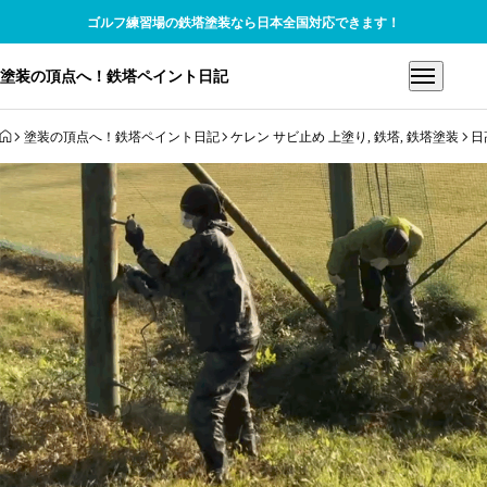
ゴルフ練習場の鉄塔塗装なら日本全国対応できます！
塗装の頂点へ！鉄塔ペイント日記
HOME
塗装の頂点へ！鉄塔ペイント日記
ケレン サビ止め 上塗り
,
鉄塔
,
鉄塔塗装
日