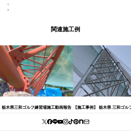
投
稿
ナ
ビ
ゲ
ー
関連施工例
シ
ョ
ン
栃木県三和ゴルフ練習場施工動画報告
【施工事例】 栃木県 三和ゴ