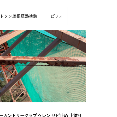
トタン屋根遮熱塗装
ビフォー・アフター
亜鉛メ
サンコーカントリークラブ ケレン サビ止め 上塗り