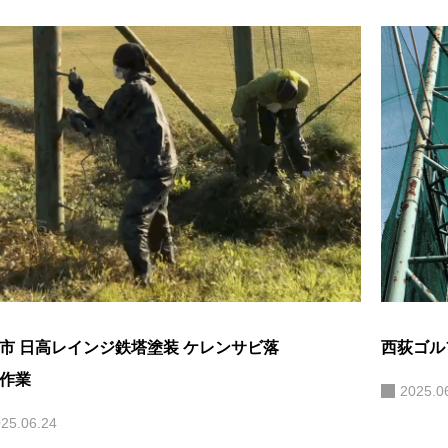
市 日高レインジ鉄塔塗装 ケレンサビ落
西荻ゴル
作業
2025.0
25.06.24