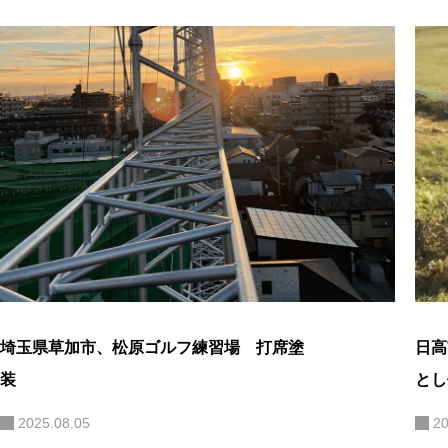
埼玉県草加市、松原ゴルフ練習場 打席塗
日高
装
とし
2025.08.05
20