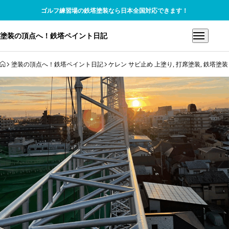
ゴルフ練習場の鉄塔塗装なら日本全国対応できます！
塗装の頂点へ！鉄塔ペイント日記
HOME
塗装の頂点へ！鉄塔ペイント日記
ケレン サビ止め 上塗り
,
打席塗装
,
鉄塔塗装