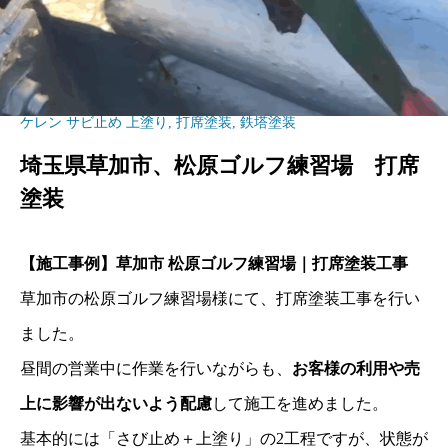
ケレン サビ止め 上塗り
,
打席塗装
,
鉄塔塗装
埼玉県草加市、松原ゴルフ練習場 打席
塗装
【施工事例】草加市
松原ゴルフ練習場｜打席塗装工事
草加市の松原ゴルフ練習場様にて、打席塗装工事を行い
ました。
昼間の営業中に作業を行いながらも、
お客様の利用や売
上に影響が出ないよう配慮
して施工を進めました。
基本的には「さび止め＋上塗り」の
2
工程ですが、状態が