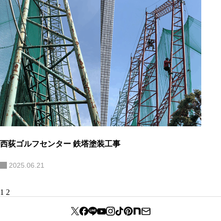
西荻ゴルフセンター 鉄塔塗装工事
2025.06.21
投
1
2
稿
の
ペ